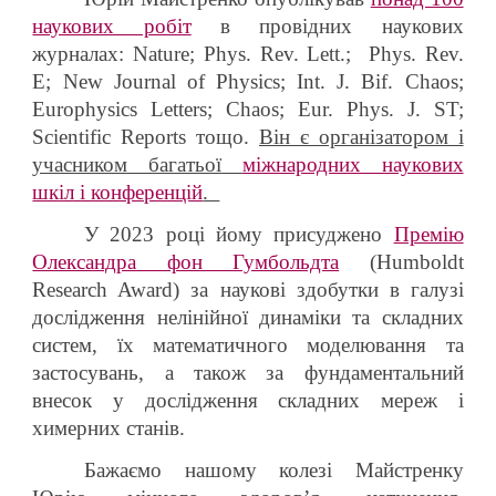
наукових робіт
в провідних наукових
журналах: Nature; Phys. Rev. Lett.; Phys. Rev.
E; New Journal of Physics; Int. J. Bif. Chaos;
Europhysics Letters; Chaos; Eur. Phys. J. ST;
Scientific Reports тощо.
Він є організатором і
учасником багатьої
міжнародних наукових
шкіл і конференцій
.
У 2023 році йому присуджено
Премію
Олександра фон Гумбольдта
(Humboldt
Research Award) за наукові здобутки в галузі
дослідження нелінійної динаміки та складних
систем, їх математичного моделювання та
застосувань, а також за фундаментальний
внесок у дослідження складних мереж і
химерних станів.
Бажаємо нашому колезі Майстренку