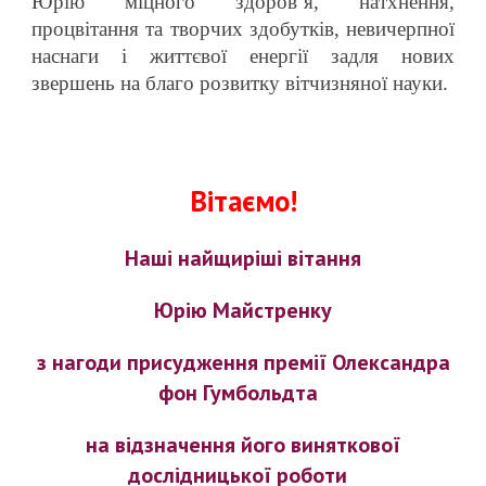
Юрію міцного здоров’я, натхнення,
процвітання та творчих здобутків, невичерпної
наснаги і життєвої енергії задля нових
звершень на благо розвитку вітчизняної науки.
Вітаємо!
Наші найщиріші вітання
Юрію Майстренку
з нагоди присудження премії Олександра
фон Гумбольдта
на відзначення його виняткової
дослідницької роботи