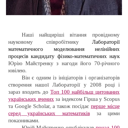
Наші найщиріші вітання провідному
науковому співробітнику
Лабораторії
математичного моделювання нелінійних
процесів
кандидату фізико-математичних наук
Юрію Майстренку з нагоди його 70-річного
ювілею.
Він є одним із ініціаторів і організаторів
створення нашої Лабораторії у 2008 році і
зараз входить до
Топ 100 найбільш цитованих
українських вчених
за індексом Гірша у Scopus
та Google Scholar, а також посідає
перше місце
серед українських математиків
за цими
показниками.
Юрій Майстренко опублікував
понад 100